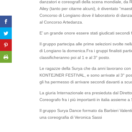
danzatori e coreografi della scena mondiale, da 
Ailey (tanto per citarne alcuni), è diventato “mae
Concorso di Longiano dove il laboratorio di danz
al Concorso Artedanza.
E’ un grande onore essere stati giudicati secondi fr
Il gruppo partecipa alle prime selezioni svolte nell
di Longiano la domenica.Fra i gruppi finalisti parti
classificheranno poi al 1 e al 3° posto.
Le ragazze della Surya che da anni lavorano con t
KONTEJNER FESTIVAL, e sono arrivate al 3° posto
gli ha permesso di arrivare secondi davanti a scu
La giuria Internazionale era presieduta dal Dirett
Coreografo fra i più importanti in italia assieme a
Il gruppo Surya Dance formato da Barbieri Valenti
una coreografia di Veronica Sassi