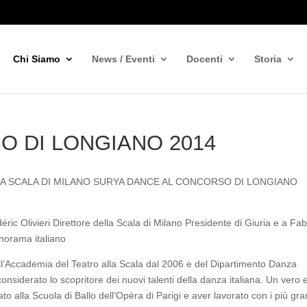
Chi Siamo
News / Eventi
Docenti
Storia
O DI LONGIANO 2014
LLA SCALA DI MILANO SURYA DANCE AL CONCORSO DI LONGIANO
c Olivieri Direttore della Scala di Milano Presidente di Giuria e a Fab
anorama italiano
 dell’Accademia del Teatro alla Scala dal 2006 e del Dipartimento Danza
siderato lo scopritore dei nuovi talenti della danza italiana. Un vero 
to alla Scuola di Ballo dell’Opèra di Parigi e aver lavorato con i più gra