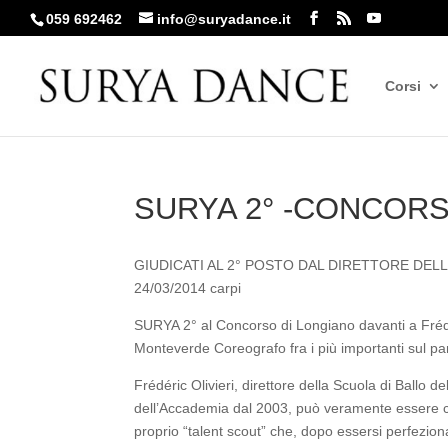
059 692462
info@suryadance.it
Corsi
SURYA 2° -CONCORS
GIUDICATI AL 2° POSTO DAL DIRETTORE DE
24/03/2014 carpi
SURYA 2° al Concorso di Longiano davanti a Frédéri
Monteverde Coreografo fra i più importanti sul p
Frédéric Olivieri, direttore della Scuola di Ballo
dell’Accademia dal 2003, può veramente essere con
proprio “talent scout” che, dopo essersi perfeziona