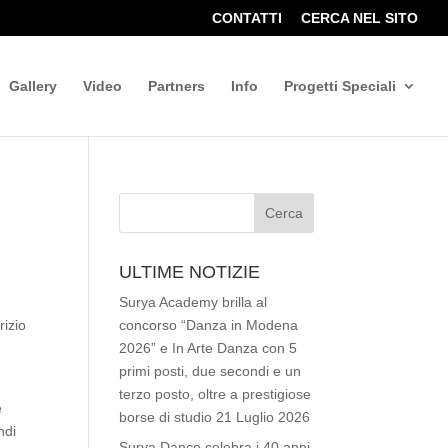
CONTATTI
CERCA NEL SITO
Gallery
Video
Partners
Info
Progetti Speciali
ULTIME NOTIZIE
Surya Academy brilla al
rizio
concorso “Danza in Modena
2026” e In Arte Danza con 5
primi posti, due secondi e un
terzo posto, oltre a prestigiose
e
borse di studio
21 Luglio 2026
ndi
Surya Dance celebra i 40 anni