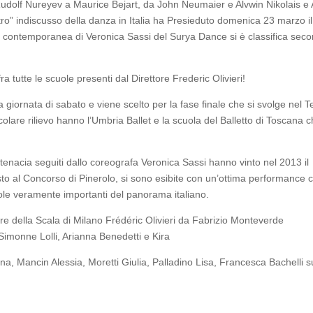
Rudolf Nureyev a Maurice Bejart, da John Neumaier e Alvwin Nikolais e 
stro” indiscusso della danza in Italia ha Presieduto domenica 23 marzo il
a contemporanea di Veronica Sassi del Surya Dance si è classifica sec
a tutte le scuole presenti dal Direttore Frederic Olivieri!
a giornata di sabato e viene scelto per la fase finale che si svolge nel T
colare rilievo hanno l’Umbria Ballet e la scuola del Balletto di Toscana c
enacia seguiti dallo coreografa Veronica Sassi hanno vinto nel 2013 il
 al Concorso di Pinerolo, si sono esibite con un’ottima performance 
ole veramente importanti del panorama italiano.
ore della Scala di Milano Frédéric Olivieri da Fabrizio Monteverde
 Simonne Lolli, Arianna Benedetti e Kira
na, Mancin Alessia, Moretti Giulia, Palladino Lisa, Francesca Bachelli s